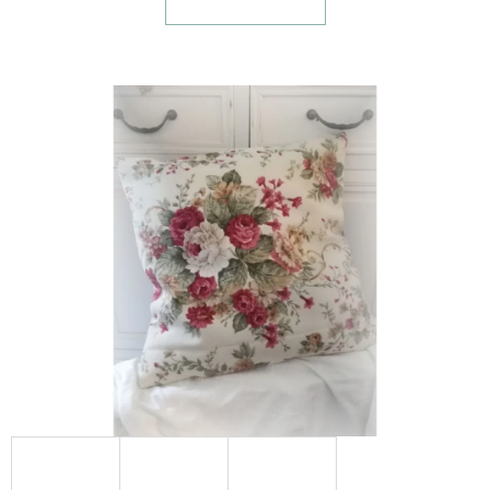
E
T
E
N
A
J
Í
T
?
HLEDAT