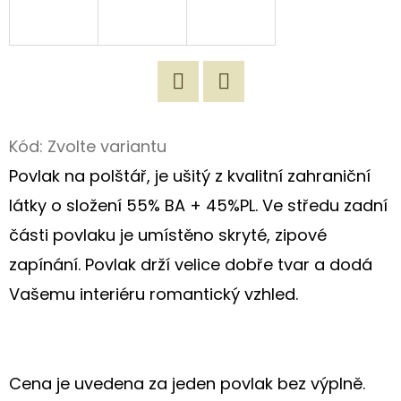
D
O
P
O
Twitter
Facebook
R
Kód:
Zvolte variantu
U
Povlak na polštář, je ušitý z kvalitní zahraniční
Č
U
látky o složení 55% BA + 45%PL. Ve středu zadní
J
části povlaku je umístěno skryté, zipové
E
zapínání. Povlak drží velice dobře tvar a dodá
M
E
Vašemu interiéru romantický vzhled.
ORIGINÁLNÍ
LNĚNÁ
Cena je uvedena za jeden povlak bez výplně.
TAŠKA