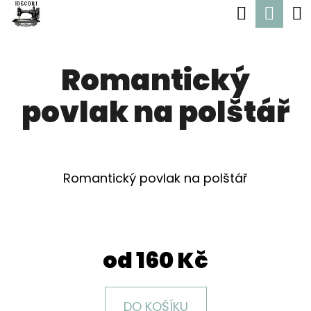
K
Hledat
Nák
Přejít
O
Zpět
Zpět
na
koší
Š
obsah
Romantický
Í
C
K
povlak na polštář
O
P
O
T
Romantický povlak na polštář
Ř
E
B
od
160 Kč
U
J
DO KOŠÍKU