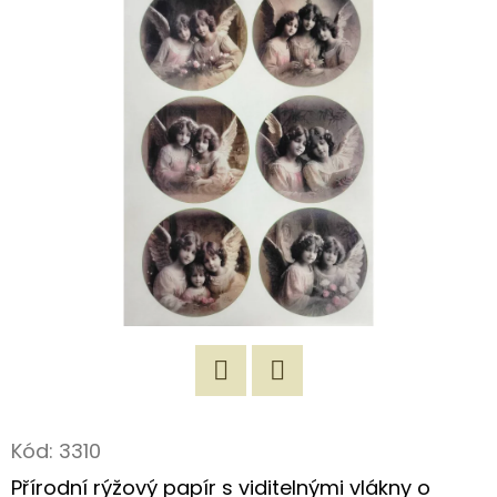
E
T
E
N
A
J
Í
T
?
Twitter
Facebook
HLEDAT
Kód:
3310
Přírodní rýžový papír s viditelnými vlákny o