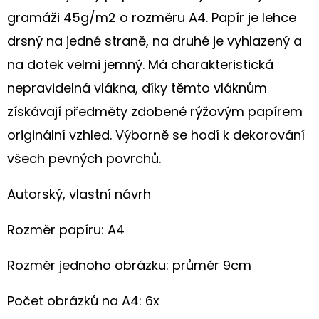
gramáži 45g/m2 o rozměru A4. Papír je lehce
D
drsný na jedné straně, na druhé je vyhlazený a
O
na dotek velmi jemný. Má charakteristická
P
O
nepravidelná vlákna, díky těmto vláknům
R
získávají předměty zdobené rýžovým papírem
U
originální vzhled. Výborně se hodí k dekorování
Č
všech pevných povrchů.
U
J
Autorský, vlastní návrh
E
M
Rozměr papíru: A4
E
Rozměr jednoho obrázku: průměr 9cm
ORIGINÁLNÍ
LNĚNÁ
Počet obrázků na A4: 6x
TAŠKA