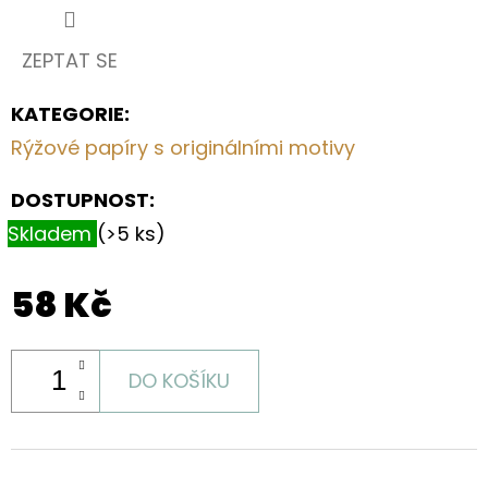
V
PŘÍRODNÍM
STYLU
ZEPTAT SE
570
Kč
KATEGORIE
:
Rýžové papíry s originálními motivy
DOSTUPNOST:
Skladem
(>5 ks)
58 Kč
DO KOŠÍKU