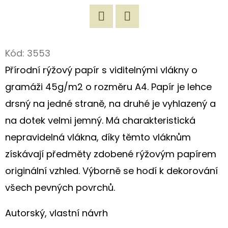
D
O
Twitter
Facebook
P
Kód:
3553
O
Přírodní rýžový papír s viditelnými vlákny o
R
gramáži 45g/m2 o rozměru A4. Papír je lehce
U
Č
drsný na jedné straně, na druhé je vyhlazený a
U
na dotek velmi jemný. Má charakteristická
J
nepravidelná vlákna, díky těmto vláknům
E
M
získávají předměty zdobené rýžovým papírem
E
originální vzhled. Výborně se hodí k dekorování
všech pevných povrchů.
ORIGINÁLNÍ
Autorský, vlastní návrh
NÁKUPNÍ
TAŠKA