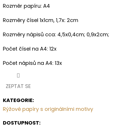
S
Rozměr papíru: A4
KVĚTY
A
OLIVOVĚ
Rozměry čísel 1x1cm, 1,7x: 2cm
ZELENÝMI
LÍSTKY
Rozměry nápisů cca: 4,5x0,4cm; 0,9x2cm;
199
Kč
Počet čísel na A4: 12x
Počet nápisů na A4: 13x
ZEPTAT SE
KATEGORIE
:
Rýžové papíry s originálními motivy
DOSTUPNOST: