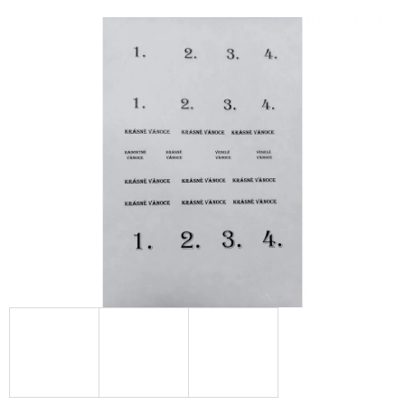
E
T
E
N
A
J
Í
T
?
HLEDAT