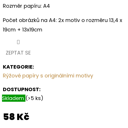
S
Rozměr papíru: A4
HORTENZIÍ
A
KRAJKOU
Počet obrázků na A4: 2x motiv o rozměru 13,4 x
250
19cm + 13x19cm
Kč
ZEPTAT SE
KATEGORIE
:
Rýžové papíry s originálními motivy
DOSTUPNOST:
Skladem
(>5 ks)
58 Kč