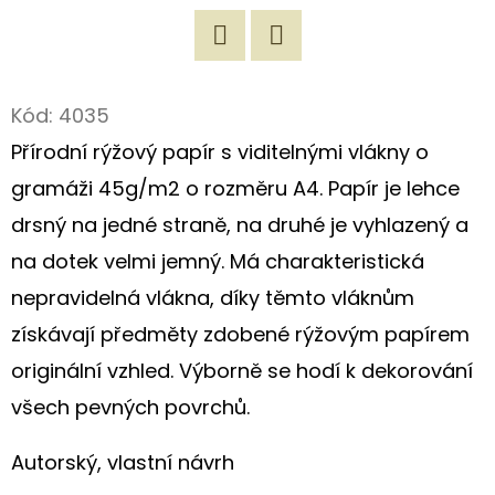
D
O
Twitter
Facebook
P
Kód:
4035
O
Přírodní rýžový papír s viditelnými vlákny o
R
gramáži 45g/m2 o rozměru A4. Papír je lehce
U
Č
drsný na jedné straně, na druhé je vyhlazený a
U
na dotek velmi jemný. Má charakteristická
J
nepravidelná vlákna, díky těmto vláknům
E
M
získávají předměty zdobené rýžovým papírem
E
originální vzhled. Výborně se hodí k dekorování
všech pevných povrchů.
ROMANTICKÁ
Autorský, vlastní návrh
NÁKUPNÍ
TAŠKA