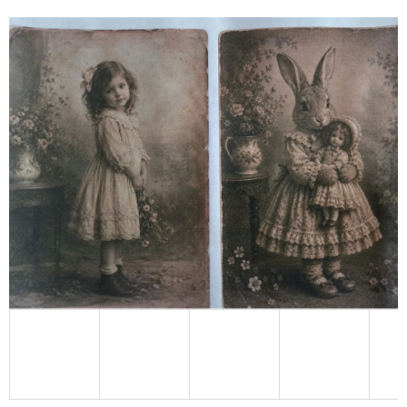
E
T
E
N
A
J
Í
T
?
HLEDAT