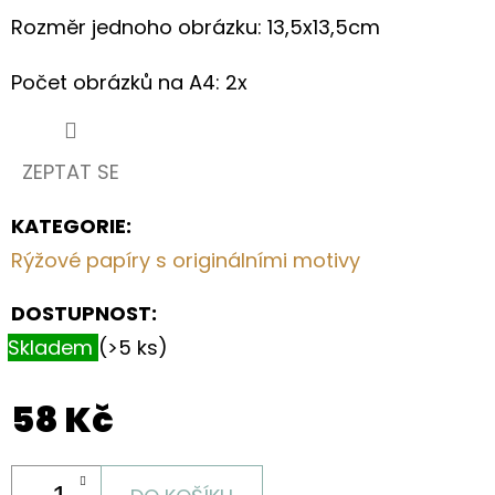
PRO
Rozměr jednoho obrázku: 13,5x13,5cm
MILOVNÍKY
PSŮ
Počet obrázků na A4: 2x
199
Kč
ZEPTAT SE
KATEGORIE
:
Rýžové papíry s originálními motivy
DOSTUPNOST:
Skladem
(>5 ks)
58 Kč