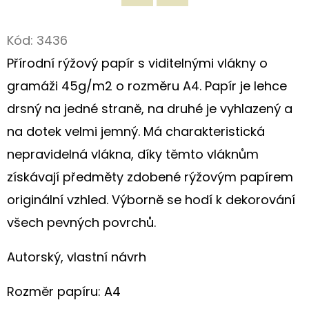
Twitter
Facebook
D
Kód:
3436
O
Přírodní rýžový papír s viditelnými vlákny o
P
O
gramáži 45g/m2 o rozměru A4. Papír je lehce
R
drsný na jedné straně, na druhé je vyhlazený a
U
na dotek velmi jemný. Má charakteristická
Č
nepravidelná vlákna, díky těmto vláknům
U
J
získávají předměty zdobené rýžovým papírem
E
originální vzhled. Výborně se hodí k dekorování
M
všech pevných povrchů.
E
Autorský, vlastní návrh
ORIGINÁLNÍ
LÁTKOVÁ
Rozměr papíru: A4
TAŠKA