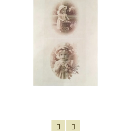
E
T
E
N
A
J
Í
T
?
HLEDAT