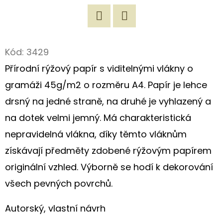
D
O
Twitter
Facebook
P
Kód:
3429
O
Přírodní rýžový papír s viditelnými vlákny o
R
gramáži 45g/m2 o rozměru A4. Papír je lehce
U
Č
drsný na jedné straně, na druhé je vyhlazený a
U
na dotek velmi jemný. Má charakteristická
J
nepravidelná vlákna, díky těmto vláknům
E
M
získávají předměty zdobené rýžovým papírem
E
originální vzhled. Výborně se hodí k dekorování
všech pevných povrchů.
ORIGINÁLNÍ
Autorský, vlastní návrh
NÁKUPNÍ
TAŠKA