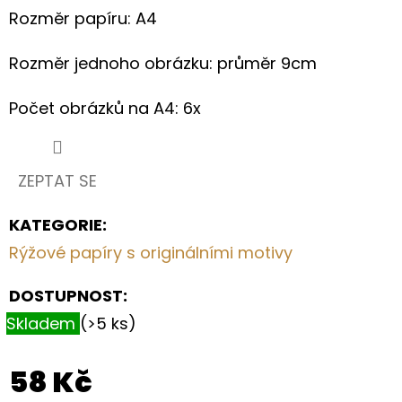
S
Rozměr papíru: A4
KVĚTY
A
OLIVOVĚ
Rozměr jednoho obrázku: průměr 9cm
ZELENÝMI
LÍSTKY
Počet obrázků na A4: 6x
199
Kč
ZEPTAT SE
KATEGORIE
:
Rýžové papíry s originálními motivy
DOSTUPNOST:
Skladem
(>5 ks)
58 Kč