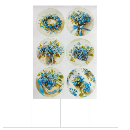
E
T
E
N
A
J
Í
T
?
HLEDAT