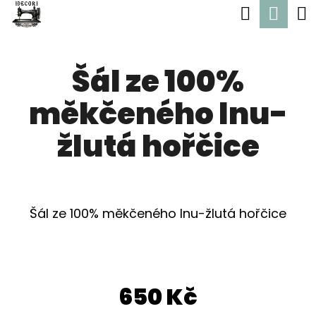
K
Hledat
Nák
Přejít
O
Zpět
Zpět
na
koší
Š
obsah
Šál ze 100%
Í
C
K
měkčeného lnu-
O
P
žlutá hořčice
O
T
Ř
Šál ze 100% měkčeného lnu-žlutá hořčice
E
B
U
650 Kč
J