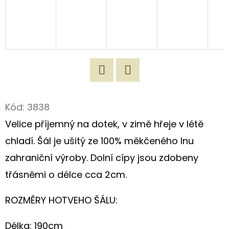
D
O
P
O
R
U
Twitter
Facebook
Č
Kód:
3838
U
Velice příjemný na dotek, v zimě hřeje v létě
J
chladí. Šál je ušitý ze 100% měkčeného lnu
E
M
zahraniční výroby. Dolní cípy jsou zdobeny
E
třásněmi o délce cca 2cm.
ROZMĚRY HOTVEHO ŠÁLU:
ZÁSTĚRA
Z
REŽNÉHO
Délka: 190cm