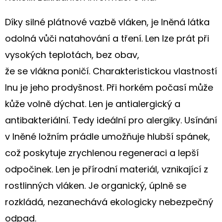
Díky silné plátnové vazbě vláken, je lněná látka
odolná vůči natahování a tření.
Len l
ze prát při
vysokých teplotách, bez obav,
že
se
vlákna
poničí
. Charakteristickou vlastností
lnu je jeho prodyšnost. Při horkém počasí může
kůže volně dýchat. Len je antialergický a
antibakteriální. Tedy ideální pro alergiky.
U
sínání
v lněné ložním prádle umožňuje hlubší spánek,
což poskytuje zrychlenou regeneraci a lepší
odpočinek. Len je přírodní materiál, vznikající z
rostlinných vláken. Je organický, úplně se
rozkládá, nezanechává ekologicky nebezpečný
odpad.