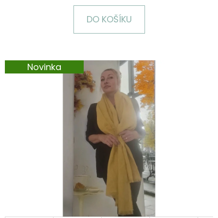
E
T
DO KOŠÍKU
E
N
A
Novinka
J
Í
T
?
HLEDAT