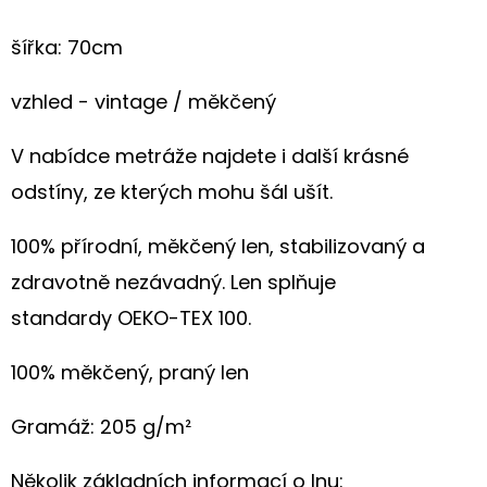
LNU
"LUČÍ
KVÍTKA"
šířka: 70cm
680
Kč
vzhled - vintage / měkčený
V nabídce metráže najdete i další krásné
odstíny, ze kterých mohu šál ušít.
100% přírodní, měkčený len, stabilizovaný a
zdravotně nezávadný. Len splňuje
standardy
OEKO-TEX 100.
1
00%
měkčený, praný
len
Gramáž: 205 g/m
²
Několik základních informací o lnu: