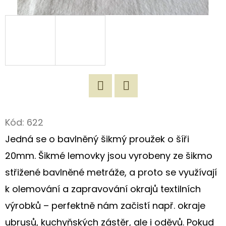
D
O
P
O
R
U
Č
Twitter
Facebook
U
Kód:
622
J
Jedná se o bavlněný šikmý proužek o šíři
E
M
20mm. Šikmé lemovky jsou vyrobeny ze šikmo
E
střižené bavlněné metráže, a proto se využívají
k olemování a zapravování okrajů textilních
ROMANTICKÁ
výrobků – perfektně nám začistí např. okraje
NÁKUPNÍ
TAŠKA
ubrusů, kuchyňských zástěr, ale i oděvů. Pokud