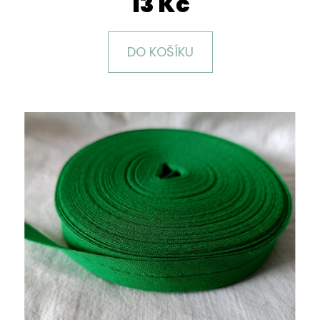
13 Kč
E
T
E
DO KOŠÍKU
N
A
J
Í
T
?
HLEDAT