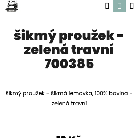
K
Hledat
Nák
Přejít
O
Zpět
Zpět
na
koší
Š
obsah
šikmý proužek -
Í
C
K
zelená travní
O
P
700385
O
T
Ř
šikmý proužek - šikmá lemovka, 100% bavlna -
E
zelená travní
B
U
J