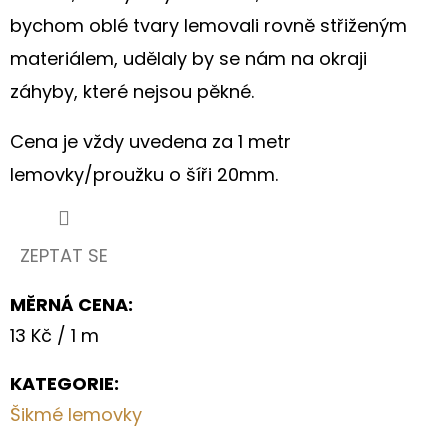
S
HORTENZIÍ
bychom oblé tvary lemovali rovně střiženým
A
materiálem, udělaly by se nám na okraji
KRAJKOU
záhyby, které nejsou pěkné.
250
Kč
Cena je vždy uvedena za 1 metr
lemovky/proužku o šíři 20mm.
ZEPTAT SE
MĚRNÁ CENA:
Měrná
13 Kč / 1 m
cena:
KATEGORIE
:
Šikmé lemovky