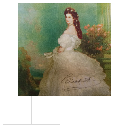
E
T
E
N
A
J
Í
T
?
HLEDAT