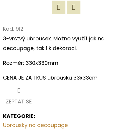
D
Twitter
Facebook
O
P
Kód:
912
O
3-vrstvý ubrousek. Možno využít jak na
R
decoupage, tak i k dekoraci.
U
Č
Rozměr: 330x330mm
U
J
CENA JE ZA 1 KUS ubrousku 33x33cm
E
M
E
ZEPTAT SE
KATEGORIE
:
ORIGINÁLNÍ
LÁTKOVÁ
Ubrousky na decoupage
TAŠKA