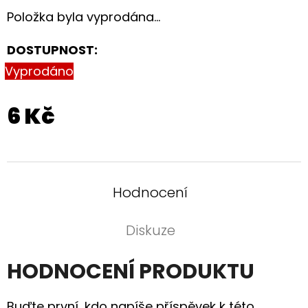
PRO
Položka byla vyprodána…
MILOVNÍKY
KONÍ
DOSTUPNOST:
199
Kč
Vyprodáno
6 Kč
Hodnocení
Diskuze
HODNOCENÍ PRODUKTU
Buďte první, kdo napíše příspěvek k této