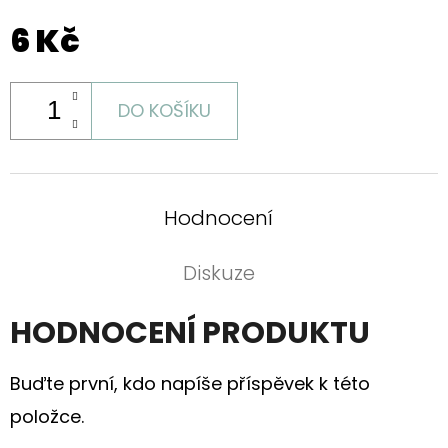
LNU
"LUČÍ
6 Kč
KVÍTKA"
680
Kč
DO KOŠÍKU
Hodnocení
Diskuze
HODNOCENÍ PRODUKTU
Buďte první, kdo napíše příspěvek k této
položce.