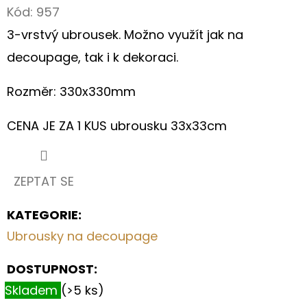
Kód:
957
D
3-vrstvý ubrousek. Možno využít jak na
O
decoupage, tak i k dekoraci.
P
O
Rozměr: 330x330mm
R
U
CENA JE ZA 1 KUS ubrousku 33x33cm
Č
U
J
ZEPTAT SE
E
M
KATEGORIE
:
E
Ubrousky na decoupage
DOSTUPNOST:
ZÁSTĚRA
Z
Skladem
(>5 ks)
REŽNÉHO