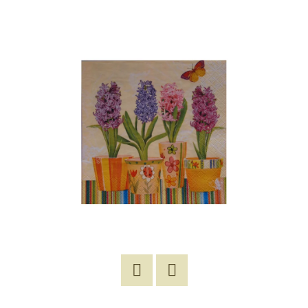
E
T
E
N
A
J
Í
T
?
HLEDAT
Twitter
Facebook