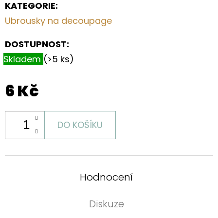
S
KATEGORIE
:
HORTENZIEMI
(TMAVĚ
Ubrousky na decoupage
MODRÉ)
DOSTUPNOST:
199
Kč
Skladem
(>5 ks)
6 Kč
DO KOŠÍKU
Hodnocení
Diskuze