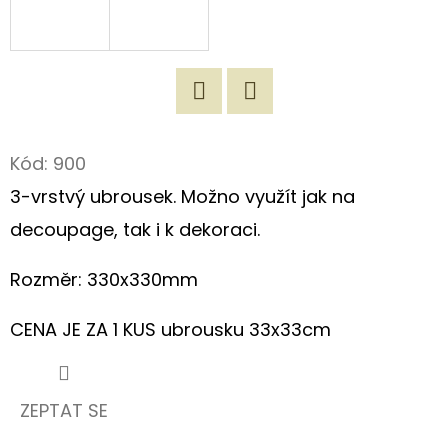
D
O
P
O
Twitter
Facebook
R
Kód:
900
U
3-vrstvý ubrousek. Možno využít jak na
Č
U
decoupage, tak i k dekoraci.
J
E
Rozměr: 330x330mm
M
E
CENA JE ZA 1 KUS ubrousku 33x33cm
ORIGINÁLNÍ
ZEPTAT SE
NÁKUPNÍ
TAŠKA