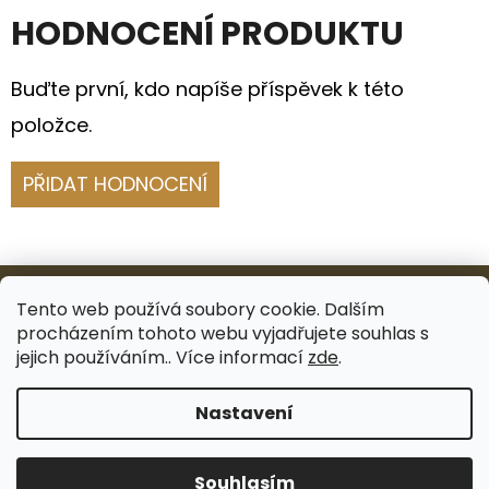
HODNOCENÍ PRODUKTU
Buďte první, kdo napíše příspěvek k této
položce.
PŘIDAT HODNOCENÍ
Z
Á
Tento web používá soubory cookie. Dalším
procházením tohoto webu vyjadřujete souhlas s
P
Facebook
Instagram
jejich používáním.. Více informací
zde
.
A
Nastavení
T
Vytvořil Shoptet
Í
Copyright 2026
I DECORI
. Všechna práva
Souhlasím