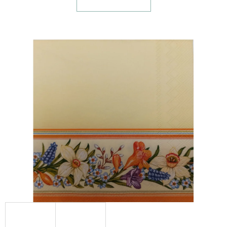
E
T
E
N
A
J
Í
T
?
HLEDAT