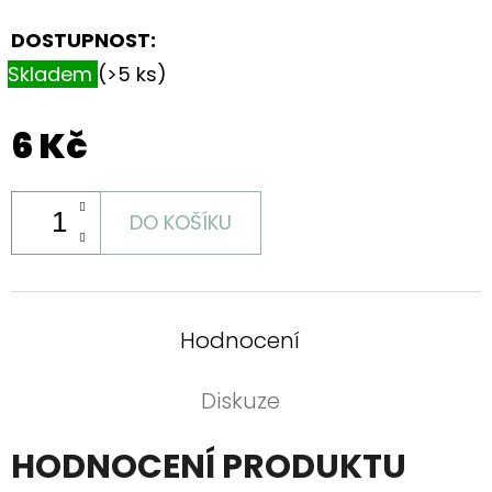
S
KVĚTINOVÝM
DOSTUPNOST:
MOTIVEM
Skladem
(>5 ks)
199
Kč
6 Kč
DO KOŠÍKU
Hodnocení
Diskuze
HODNOCENÍ PRODUKTU