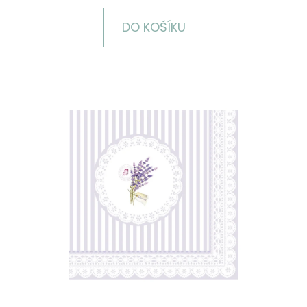
E
T
DO KOŠÍKU
E
N
A
J
Í
T
?
HLEDAT