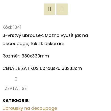
D
O
Twitter
Facebook
P
Kód:
1041
O
3-vrstvý ubrousek. Možno využít jak na
R
U
decoupage, tak i k dekoraci.
Č
U
Rozměr: 330x330mm
J
CENA JE ZA 1 KUS ubrousku 33x33cm
E
M
E
ZEPTAT SE
ORIGINÁLNÍ
KATEGORIE
:
ROMANTICKÁ
Ubrousky na decoupage
TAŠKA