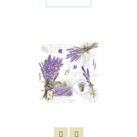
E
T
E
N
A
J
Í
T
?
HLEDAT