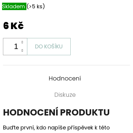
S
Skladem
(>5 ks)
HORTENZIÍ
A
KRAJKOU
6 Kč
250
Kč
DO KOŠÍKU
Hodnocení
Diskuze
HODNOCENÍ PRODUKTU
Buďte první, kdo napíše příspěvek k této