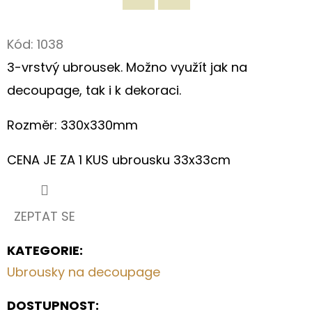
Twitter
Facebook
D
Kód:
1038
O
P
3-vrstvý ubrousek. Možno využít jak na
O
decoupage, tak i k dekoraci.
R
U
Rozměr: 330x330mm
Č
U
CENA JE ZA 1 KUS ubrousku 33x33cm
J
E
M
ZEPTAT SE
E
KATEGORIE
:
Ubrousky na decoupage
ORIGINÁLNÍ
NÁKUPNÍ
DOSTUPNOST:
TAŠKA