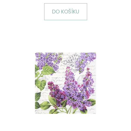
E
T
DO KOŠÍKU
E
N
A
J
Í
T
?
HLEDAT