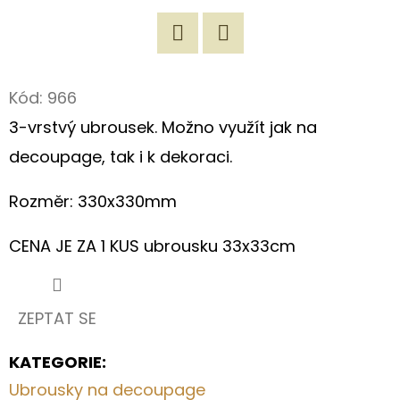
D
O
Twitter
Facebook
P
Kód:
966
O
3-vrstvý ubrousek. Možno využít jak na
R
U
decoupage, tak i k dekoraci.
Č
U
Rozměr: 330x330mm
J
CENA JE ZA 1 KUS ubrousku 33x33cm
E
M
E
ZEPTAT SE
ORIGINÁLNÍ
KATEGORIE
:
NÁKUPNÍ
Ubrousky na decoupage
TAŠKA