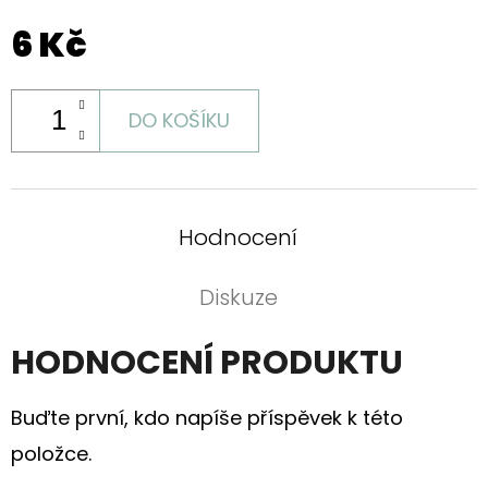
S
HORTENZIÍ
6 Kč
A
KRAJKOU
250
Kč
DO KOŠÍKU
Hodnocení
Diskuze
HODNOCENÍ PRODUKTU
Buďte první, kdo napíše příspěvek k této
položce.