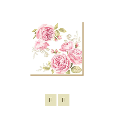
E
T
E
N
A
J
Í
T
?
HLEDAT
Twitter
Facebook