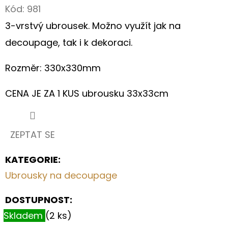
Kód:
981
D
3-vrstvý ubrousek. Možno využít jak na
O
decoupage, tak i k dekoraci.
P
O
Rozměr: 330x330mm
R
U
CENA JE ZA 1 KUS ubrousku 33x33cm
Č
U
J
ZEPTAT SE
E
M
KATEGORIE
:
E
Ubrousky na decoupage
DOSTUPNOST:
ROMANTICKÁ
NÁKUPNÍ
Skladem
(2 ks)
TAŠKA