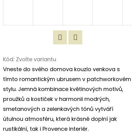
D
O
P
O
R
Twitter
Facebook
U
Kód:
Zvolte variantu
Č
U
Vneste do svého domova kouzlo venkova s
J
tímto romantickým ubrusem v patchworkovém
E
stylu. Jemná kombinace květinových motivů,
M
E
proužků a kostiček v harmonii modrých,
smetanových a zelenkavých tónů vytváří
útulnou atmosféru, která krásně doplní jak
ORIGINÁLNÍ
LÁTKOVÁ
rustikální, tak i Provence interiér.
TAŠKA