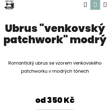
K
Hledat
Nák
Přejít
O
Zpět
Zpět
na
koší
Š
obsah
Ubrus "venkovský
Í
C
K
patchwork" modrý
O
P
O
T
Romantický ubrus se vzorem venkovského
Ř
patchworku v modrých tónech
E
B
U
od
350 Kč
J