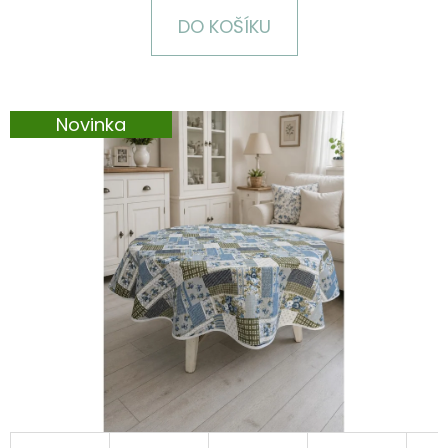
E
DO KOŠÍKU
T
E
N
Novinka
A
J
Í
T
?
HLEDAT