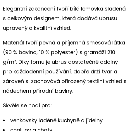
PRO
MILOVNÍKY
Elegantní zakončení tvoří bílá lemovka sladěná
PSŮ
s celkovým designem, která dodává ubrusu
199
Kč
upravený a kvalitní vzhled.
Materiál tvoří pevná a příjemná směsová látka
(90 % bavlna, 10 % polyester) s gramáží 210
g/m². Díky tomu je ubrus dostatečně odolný
pro každodenní používání, dobře drží tvar a
zároveň si zachovává přirozený textilní vzhled s
nádechem přírodní bavlny.
Skvěle se hodí pro:
venkovsky laděné kuchyně a jídelny
chalupy a chaty