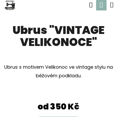
K
Hledat
Nák
Přejít
O
Zpět
Zpět
na
koší
Š
obsah
Ubrus "VINTAGE
Í
C
K
VELIKONOCE"
O
P
O
T
Ubrus s motivem Velikonoc ve vintage stylu na
Ř
béžovém podkladu.
E
B
U
od
350 Kč
J