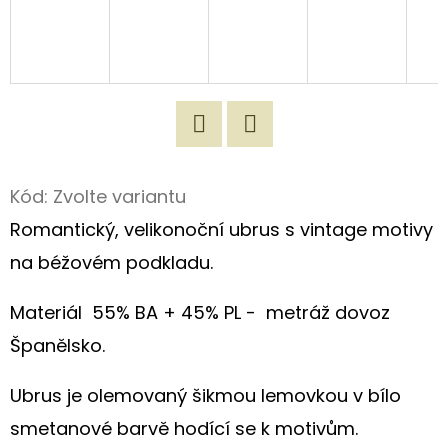
D
O
P
O
R
Twitter
Facebook
U
Kód:
Zvolte variantu
Č
U
Romantický, velikonoční ubrus s vintage motivy
J
na béžovém podkladu.
E
M
Materiál
55% BA + 45% PL -
metráž dovoz
E
Španělsko.
Ubrus je olemovaný šikmou lemovkou v bílo
100%
MĚKČENÝ
smetanové barvě hodící se k motivům.
LEN/VINTAGE