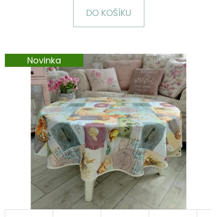
E
DO KOŠÍKU
T
E
N
Novinka
A
J
Í
T
?
HLEDAT