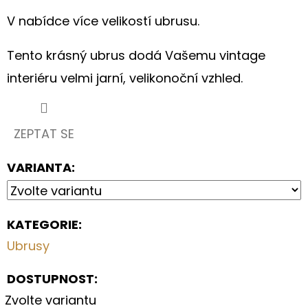
S
HORTENZIEMI
V nabídce více velikostí ubrusu.
(TMAVĚ
MODRÉ)
Tento krásný ubrus dodá Vašemu vintage
199
Kč
interiéru velmi jarní, velikonoční vzhled.
ZEPTAT SE
VARIANTA:
KATEGORIE
:
Ubrusy
DOSTUPNOST:
Zvolte variantu