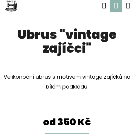
K
Hledat
Nák
Přejít
O
Zpět
Zpět
na
koší
Š
obsah
Ubrus "vintage
Í
C
K
zajíčci"
O
P
O
T
Velikonoční ubrus s motivem vintage zajíčků na
Ř
bílém podkladu.
E
B
U
od
350 Kč
J