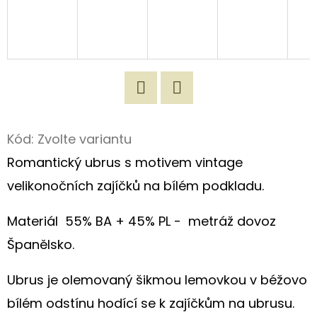
D
O
P
O
R
Twitter
Facebook
U
Kód:
Zvolte variantu
Č
U
Romantický ubrus s motivem vintage
J
velikonočních zajíčků na bílém podkladu.
E
M
Materiál
55% BA + 45% PL -
metráž dovoz
E
Španělsko.
Ubrus je olemovaný šikmou lemovkou v béžovo
ORIGINÁLNÍ
NÁKUPNÍ
bílém odstínu hodící se k zajíčkům na ubrusu.
TAŠKA