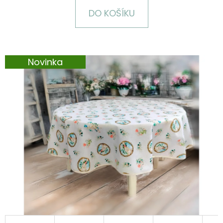
E
DO KOŠÍKU
T
E
N
Novinka
A
J
Í
T
?
HLEDAT