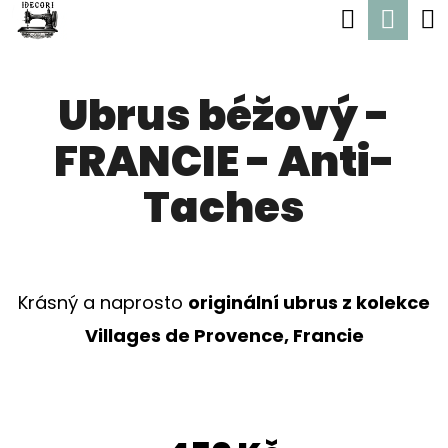
K
Hledat
Nák
Přejít
O
Zpět
Zpět
na
koší
Š
obsah
Ubrus béžový -
Í
C
K
FRANCIE - Anti-
O
P
Taches
O
T
Ř
Krásný a naprosto
originální ubrus z kolekce
E
Villages de Provence, Francie
B
U
J