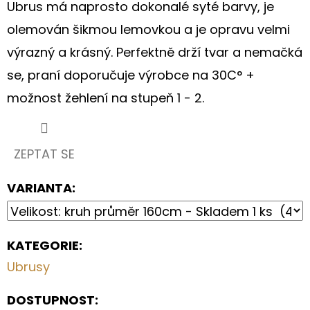
MODRÁ
Ubrus má naprosto dokonalé syté barvy, je
TMAVÁ
(983)
olemován šikmou lemovkou a je opravu velmi
výrazný a krásný. Perfektně drží tvar a nemačká
210
Kč
se, praní doporučuje výrobce na 30C° +
možnost žehlení na stupeň 1 - 2.
ZEPTAT SE
VARIANTA:
KATEGORIE
:
Ubrusy
DOSTUPNOST: