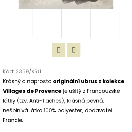
D
O
P
O
R
U
Č
Twitter
Facebook
U
Kód:
2359/KRU
J
Krásný a naprosto
originální ubrus z kolekce
E
M
Villages de Provence
je ušitý z Francouzské
E
látky (tzv. Anti-Taches), krásná pevná,
nešpinivá látka 100% polyester, dodavatel
100%
Francie.
MĚKČENÝ
LEN/VINTAGE