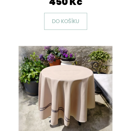
450 Kč
E
T
E
DO KOŠÍKU
N
A
J
Í
T
?
HLEDAT