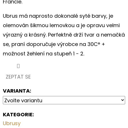
Francie.
S
KVĚTINOVÝM
MOTIVEM
Ubrus má naprosto dokonalé syté barvy, je
199
olemován šikmou lemovkou a je opravu velmi
Kč
výrazný a krásný. Perfektně drží tvar a nemačká
se, praní doporučuje výrobce na 30C° +
možnost žehlení na stupeň 1 - 2.
ZEPTAT SE
VARIANTA:
KATEGORIE
:
Ubrusy