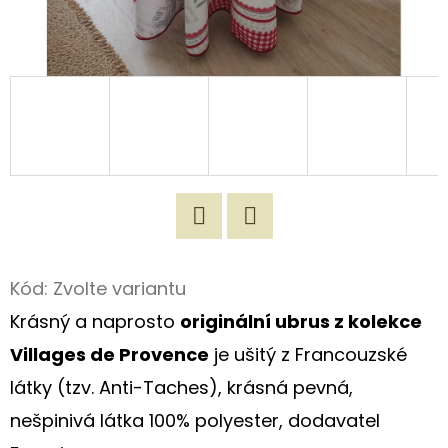
D
O
P
O
R
U
Č
U
J
Twitter
Facebook
E
Kód:
Zvolte variantu
M
Krásný a naprosto
originální ubrus z kolekce
E
Villages de Provence
je ušitý z Francouzské
látky (tzv. Anti-Taches), krásná pevná,
ORIGINÁLNÍ
nešpinivá látka 100% polyester, dodavatel
ROMANTICKÁ
TAŠKA