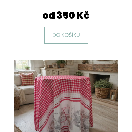
E
T
od
350 Kč
E
N
DO KOŠÍKU
A
J
Í
T
?
HLEDAT