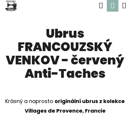
K
Hledat
Nák
Přejít
O
Zpět
Zpět
na
koší
Š
obsah
Ubrus
Í
C
K
FRANCOUZSKÝ
O
P
VENKOV - červený
O
Anti-Taches
T
Ř
E
Krásný a naprosto
originální ubrus z kolekce
B
Villages de Provence, Francie
U
J