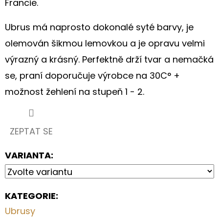
Francie.
S
KVĚTINOVÝM
MOTIVEM
Ubrus má naprosto dokonalé syté barvy, je
199
olemován šikmou lemovkou a je opravu velmi
Kč
výrazný a krásný. Perfektně drží tvar a nemačká
se, praní doporučuje výrobce na 30C° +
možnost žehlení na stupeň 1 - 2.
ZEPTAT SE
VARIANTA:
KATEGORIE
:
Ubrusy