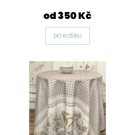
E
T
od
350 Kč
E
N
DO KOŠÍKU
A
J
Í
T
?
HLEDAT