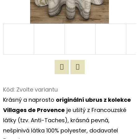
D
O
P
O
R
U
Č
U
J
Twitter
Facebook
E
Kód:
Zvolte variantu
M
Krásný a naprosto
originální ubrus z kolekce
E
Villages de Provence
je ušitý z Francouzské
látky (tzv. Anti-Taches), krásná pevná,
ORIGINÁLNÍ
nešpinivá látka 100% polyester, dodavatel
ROMANTICKÁ
TAŠKA