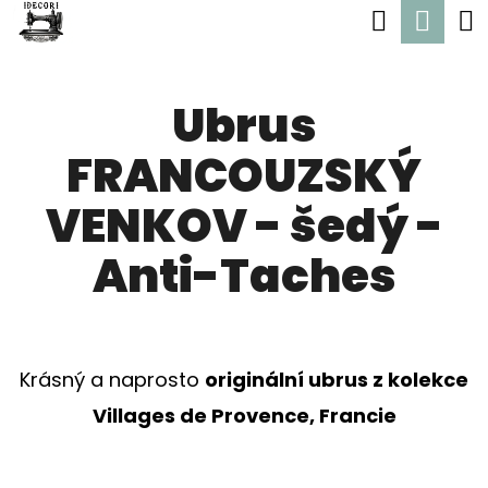
K
Hledat
Nák
Přejít
O
Zpět
Zpět
na
koší
Š
obsah
Ubrus
Í
C
K
FRANCOUZSKÝ
O
P
VENKOV - šedý -
O
Anti-Taches
T
Ř
E
Krásný a naprosto
originální ubrus z kolekce
B
Villages de Provence, Francie
U
J