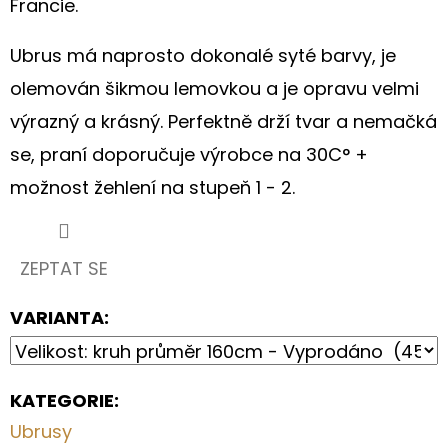
Francie.
LNU
"LUČÍ
KVÍTKA"
Ubrus má naprosto dokonalé syté barvy, je
680
olemován šikmou lemovkou a je opravu velmi
Kč
výrazný a krásný. Perfektně drží tvar a nemačká
se, praní doporučuje výrobce na 30C° +
možnost žehlení na stupeň 1 - 2.
ZEPTAT SE
VARIANTA:
KATEGORIE
:
Ubrusy