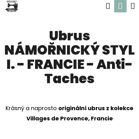
K
Hledat
Nák
Přejít
O
Zpět
Zpět
na
koší
Š
obsah
Ubrus
Í
C
K
NÁMOŘNICKÝ STYL
O
P
I. - FRANCIE - Anti-
O
Taches
T
Ř
E
Krásný a naprosto
originální ubrus z kolekce
B
Villages de Provence, Francie
U
J