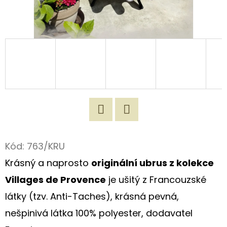
D
O
P
O
R
U
Č
U
J
Twitter
Facebook
E
Kód:
763/KRU
M
Krásný a naprosto
originální ubrus z kolekce
E
Villages de Provence
je ušitý z Francouzské
látky (tzv. Anti-Taches), krásná pevná,
ZÁSTĚRA
nešpinivá látka 100% polyester, dodavatel
Z
REŽNÉHO