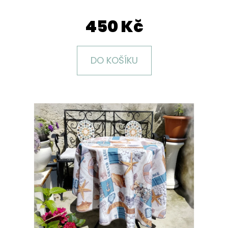
E
T
450 Kč
E
N
DO KOŠÍKU
A
J
Í
T
?
HLEDAT