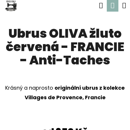
K
Hledat
Nák
Přejít
O
Zpět
Zpět
na
koší
Š
obsah
Ubrus OLIVA žluto
Í
C
K
červená - FRANCIE
O
P
- Anti-Taches
O
T
Ř
Krásný a naprosto
originální ubrus z kolekce
E
Villages de Provence, Francie
B
U
J