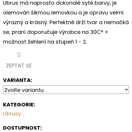
S
Ubrus má naprosto dokonalé syté barvy, je
HORTENZIÍ
A
olemován šikmou lemovkou a je opravu velmi
KRAJKOU
výrazný a krásný. Perfektně drží tvar a nemačká
250
se, praní doporučuje výrobce na 30C° +
Kč
možnost žehlení na stupeň 1 - 2.
ZEPTAT SE
VARIANTA:
KATEGORIE
:
Ubrusy
DOSTUPNOST: