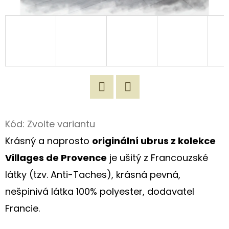
D
O
P
O
R
U
Č
Twitter
Facebook
U
Kód:
Zvolte variantu
J
Krásný a naprosto
originální ubrus z kolekce
E
M
Villages de Provence
je ušitý z Francouzské
E
látky (tzv. Anti-Taches), krásná pevná,
nešpinivá látka 100% polyester, dodavatel
ORIGINÁLNÍ
Francie.
NÁKUPNÍ
TAŠKA