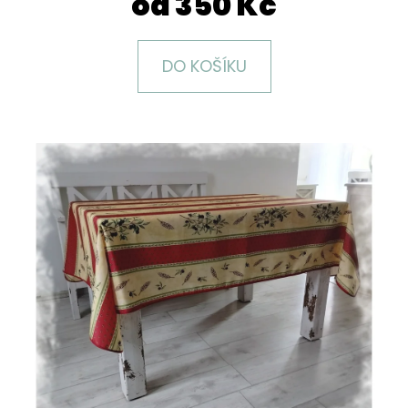
od
350 Kč
E
T
E
DO KOŠÍKU
N
A
J
Í
T
?
HLEDAT