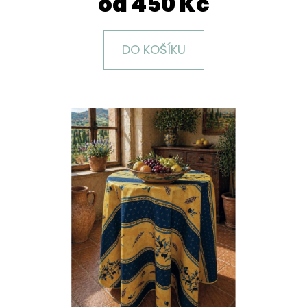
od
450 Kč
E
T
E
DO KOŠÍKU
N
A
J
Í
T
?
HLEDAT