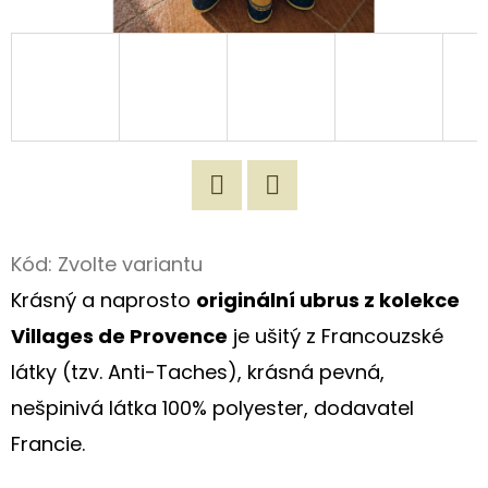
D
O
P
O
R
U
Č
Twitter
Facebook
U
Kód:
Zvolte variantu
J
Krásný a naprosto
originální ubrus z kolekce
E
M
Villages de Provence
je ušitý z Francouzské
E
látky (tzv. Anti-Taches), krásná pevná,
nešpinivá látka 100% polyester, dodavatel
ORIGINÁLNÍ
Francie.
NÁKUPNÍ
TAŠKA