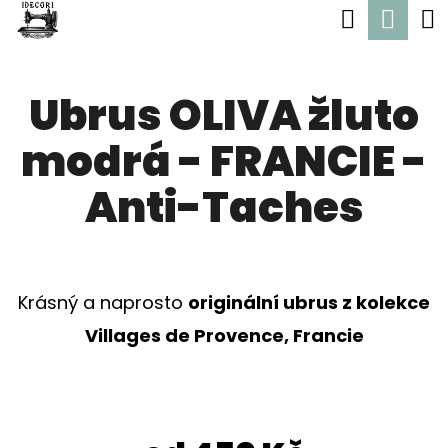
K
Hledat
Nák
Přejít
O
Zpět
Zpět
na
koší
Š
obsah
Ubrus OLIVA žluto
Í
C
K
modrá - FRANCIE -
O
P
Anti-Taches
O
T
Ř
Krásný a naprosto
originální ubrus z kolekce
E
Villages de Provence, Francie
B
U
J