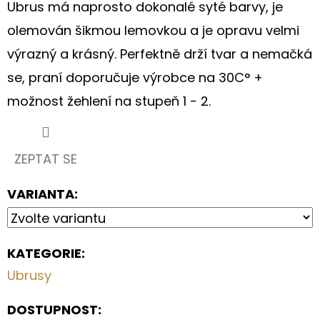
S
Ubrus má naprosto dokonalé syté barvy, je
HORTENZIÍ
A
olemován šikmou lemovkou a je opravu velmi
KRAJKOU
výrazný a krásný. Perfektně drží tvar a nemačká
250
se, praní doporučuje výrobce na 30C° +
Kč
možnost žehlení na stupeň 1 - 2.
ZEPTAT SE
VARIANTA:
KATEGORIE
:
Ubrusy
DOSTUPNOST: