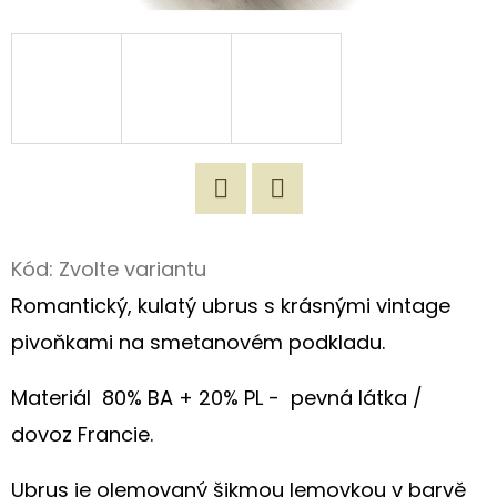
D
O
P
O
R
U
Č
Twitter
Facebook
U
Kód:
Zvolte variantu
J
Romantický, kulatý ubrus s krásnými vintage
E
M
pivoňkami na smetanovém podkladu.
E
Materiál
80% BA + 20% PL -
pevná látka /
dovoz Francie.
ORIGINÁLNÍ
NÁKUPNÍ
TAŠKA
Ubrus je olemovaný šikmou lemovkou v barvě