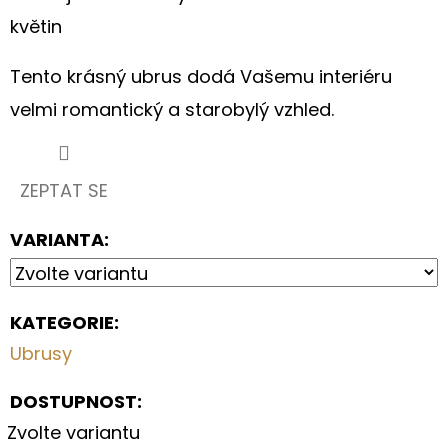
S
KVĚTY
květin
A
OLIVOVĚ
ZELENÝMI
Tento krásný ubrus dodá Vašemu interiéru
LÍSTKY
velmi romantický a starobylý vzhled.
199
Kč
ZEPTAT SE
VARIANTA:
KATEGORIE
:
Ubrusy
DOSTUPNOST:
Zvolte variantu