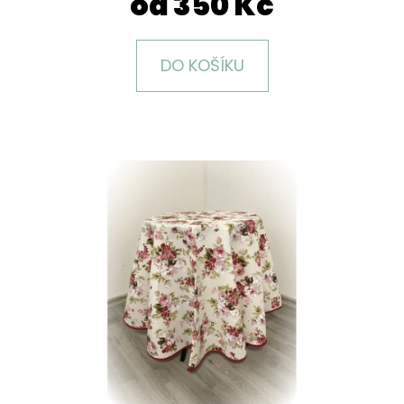
od
350 Kč
E
T
E
DO KOŠÍKU
N
A
J
Í
T
?
HLEDAT