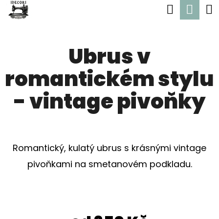
K
Hledat
Nák
Přejít
O
Zpět
Zpět
na
koší
Š
obsah
Ubrus v
Í
C
K
romantickém stylu
O
P
- vintage pivoňky
O
T
Ř
Romantický, kulatý ubrus s krásnými vintage
E
pivoňkami na smetanovém podkladu.
B
U
J