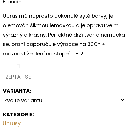
Francie.
S
HORTENZIÍ
A
Ubrus má naprosto dokonalé syté barvy, je
KRAJKOU
olemován šikmou lemovkou a je opravu velmi
250
Kč
výrazný a krásný. Perfektně drží tvar a nemačká
se, praní doporučuje výrobce na 30C° +
možnost žehlení na stupeň 1 - 2.
ZEPTAT SE
VARIANTA:
KATEGORIE
:
Ubrusy