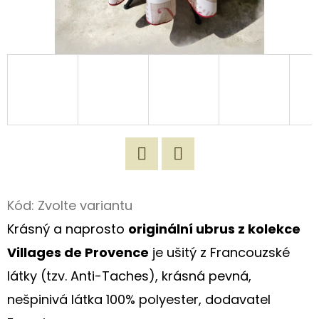
D
O
P
O
R
U
Č
U
J
Twitter
Facebook
E
Kód:
Zvolte variantu
M
Krásný a naprosto
originální ubrus z kolekce
E
Villages de Provence
je ušitý z Francouzské
látky (tzv. Anti-Taches), krásná pevná,
ROMANTICKÁ
nešpinivá látka 100% polyester, dodavatel
NÁKUPNÍ
TAŠKA