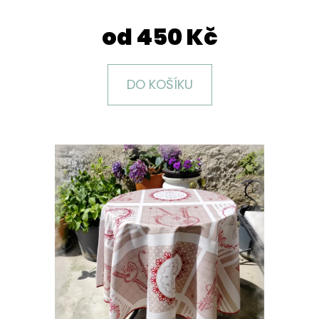
E
T
od
450 Kč
E
N
DO KOŠÍKU
A
J
Í
T
?
HLEDAT