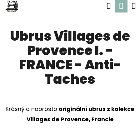
K
Hledat
Nák
Přejít
O
Zpět
Zpět
na
koší
Š
obsah
Ubrus Villages de
Í
C
K
Provence I. -
O
P
FRANCE - Anti-
O
Taches
T
Ř
E
Krásný a naprosto
originální ubrus z kolekce
B
Villages de Provence, Francie
U
J