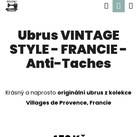
K
Hledat
Nák
Přejít
O
Zpět
Zpět
na
koší
Š
obsah
Ubrus VINTAGE
Í
C
K
STYLE - FRANCIE -
O
P
Anti-Taches
O
T
Ř
Krásný a naprosto
originální ubrus z kolekce
E
Villages de Provence, Francie
B
U
J