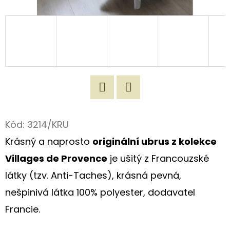
D
O
P
O
R
U
Č
Twitter
Facebook
U
Kód:
3214/KRU
J
Krásný a naprosto
originální ubrus z kolekce
E
M
Villages de Provence
je ušitý z Francouzské
E
látky (tzv. Anti-Taches), krásná pevná,
nešpinivá látka 100% polyester, dodavatel
ORIGINÁLNÍ
Francie.
ROMANTICKÁ
TAŠKA