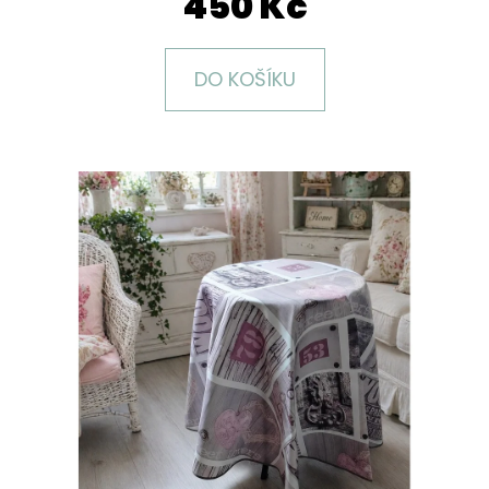
450 Kč
E
T
E
DO KOŠÍKU
N
A
J
Í
T
?
HLEDAT