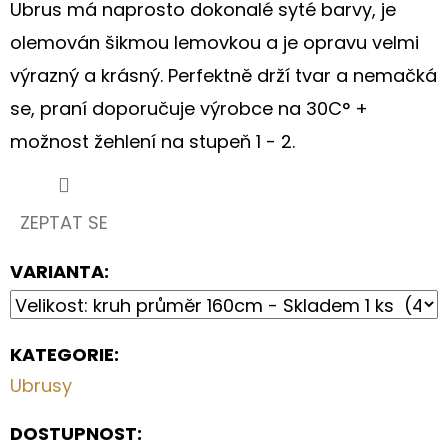
S
Ubrus má naprosto dokonalé syté barvy, je
KVĚTINOVÝM
MOTIVEM
olemován šikmou lemovkou a je opravu velmi
výrazný a krásný. Perfektně drží tvar a nemačká
199
Kč
se, praní doporučuje výrobce na 30C° +
možnost žehlení na stupeň 1 - 2.
ZEPTAT SE
VARIANTA:
KATEGORIE
:
Ubrusy
DOSTUPNOST: