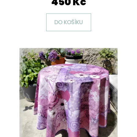
450 Kč
E
T
E
DO KOŠÍKU
N
A
J
Í
T
?
HLEDAT