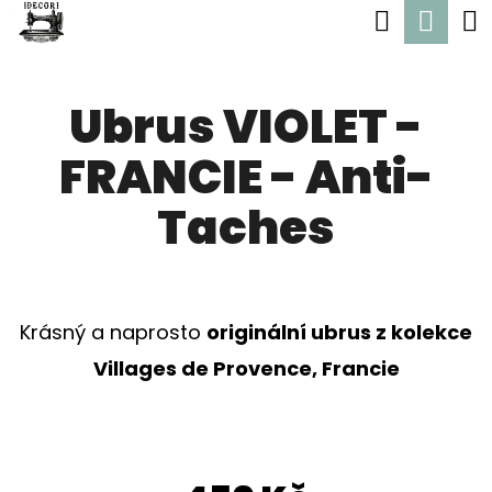
K
Hledat
Nák
Přejít
O
Zpět
Zpět
na
koší
Š
obsah
Ubrus VIOLET -
Í
C
K
FRANCIE - Anti-
O
P
Taches
O
T
Ř
Krásný a naprosto
originální ubrus z kolekce
E
Villages de Provence, Francie
B
U
J