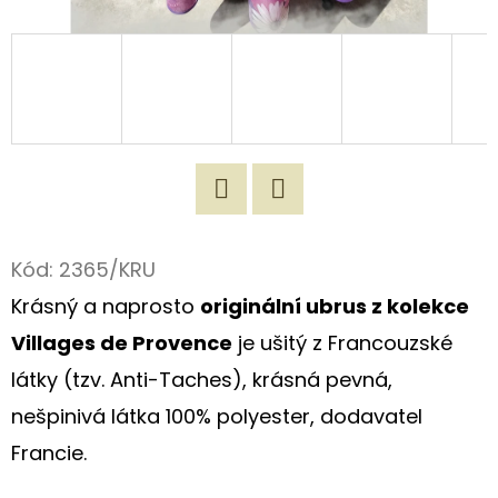
D
O
P
O
R
U
Č
Twitter
Facebook
U
Kód:
2365/KRU
J
Krásný a naprosto
originální ubrus z kolekce
E
M
Villages de Provence
je ušitý z Francouzské
E
látky (tzv. Anti-Taches), krásná pevná,
nešpinivá látka 100% polyester, dodavatel
ORIGINÁLNÍ
Francie.
LNĚNÁ
TAŠKA