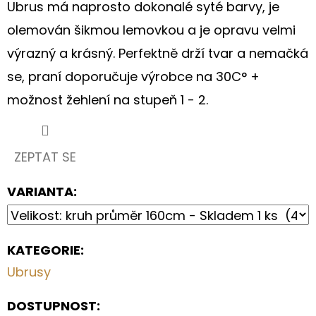
V
Ubrus má naprosto dokonalé syté barvy, je
PŘÍRODNÍM
STYLU
olemován šikmou lemovkou a je opravu velmi
výrazný a krásný. Perfektně drží tvar a nemačká
570
Kč
se, praní doporučuje výrobce na 30C° +
možnost žehlení na stupeň 1 - 2.
ZEPTAT SE
VARIANTA:
KATEGORIE
:
Ubrusy
DOSTUPNOST: