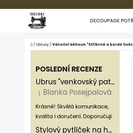
K
Přejít
O
Zpět
Zpět
na
DECOUPAGE POTŘ
Š
do
do
obsah
Í
obchodu
obchodu
CO
K
Domů
/
Ubrusy
/
Vánoční běhoun "Stříbrné a bordó hvě
P
O
POSLEDNÍ RECENZE
S
Ubrus "venkovský patchwork"
T
Blanka Posejpalová
R
|
Hodnocení produktu je 5 z 5 hvězdiče
A
Krásné! Skvělá komunikace,
N
kvalita i doručení. Doporučuji.
N
Stylový pytlíček na houby v rustikálním stylu