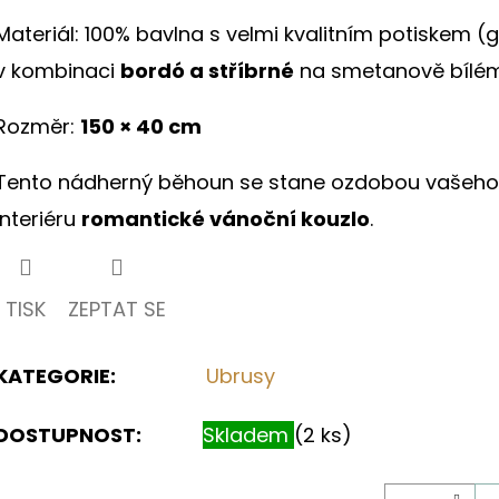
hvězdiček.
Materiál: 100% bavlna s velmi kvalitním potiskem (
v kombinaci
bordó a stříbrné
na smetanově bílé
Rozměr:
150 × 40 cm
Tento nádherný běhoun se stane ozdobou vašeho 
interiéru
romantické vánoční kouzlo
.
TISK
ZEPTAT SE
KATEGORIE
:
Ubrusy
DOSTUPNOST:
Skladem
(2 ks)