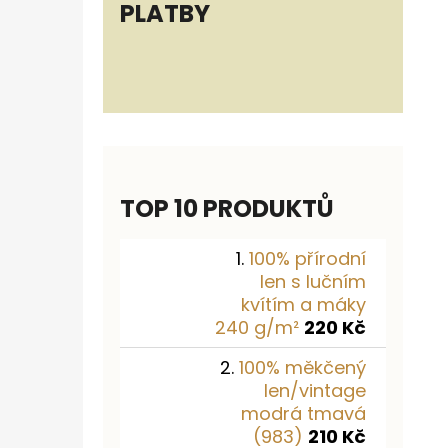
PLATBY
TOP 10 PRODUKTŮ
100% přírodní
len s lučním
kvítím a máky
240 g/m²
220 Kč
100% měkčený
len/vintage
modrá tmavá
(983)
210 Kč