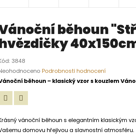
Vánoční běhoun "Stř
hvězdičky 40x150c
Kód:
3848
Průměrné
Neohodnoceno
Podrobnosti hodnocení
hodnocení
Vánoční běhoun – klasický vzor s kouzlem Váno
produktu
je
Twitter
Facebook
0,0
Krásný vánoční běhoun s elegantním klasickým 
z
Vašemu domovu hřejivou a slavnostní atmosféru.
5