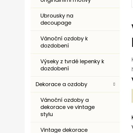
I
E
Ubrousky na
decoupage
Vánoční ozdoby k
dozdobení
Výseky z tvrdé lepenky k
dozdobení
Dekorace a ozdoby
Vánoční ozdoby a
dekorace ve vintage
stylu
Vintage dekorace