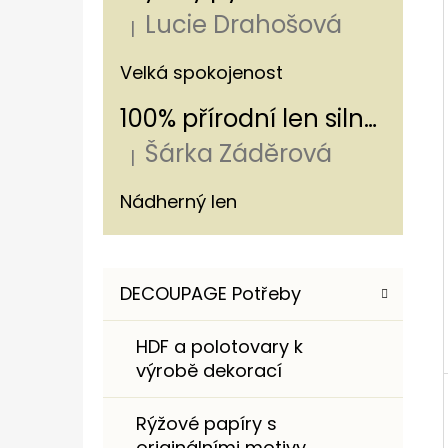
Í
Lucie Drahošová
P
|
Hodnocení produktu je 5 z 5 hvězdiče
A
100% PŘÍRODNÍ LEN S LUČNÍM KVÍTÍM A
Velká spokojenost
MÁKY 240 G/M²
N
100% přírodní len silný - s pruhem 320g/m
220 Kč
E
Šárka Záděrová
L
|
Hodnocení produktu je 5 z 5 hvězdiče
Nádherný len
K
Přeskočit
DECOUPAGE Potřeby
A
kategorie
T
HDF a polotovary k
E
výrobě dekorací
G
O
Rýžové papíry s
R
originálními motivy