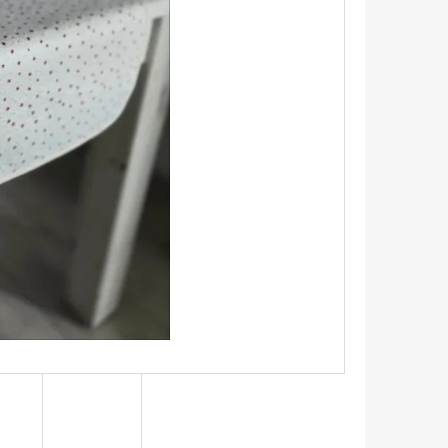
EN/VINTAGE VZHLED -
LAGUNA (327)