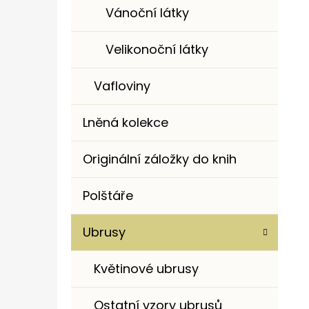
Vánoční látky
Velikonoční látky
Vafloviny
Lněná kolekce
Originální záložky do knih
Polštáře
Ubrusy
Květinové ubrusy
Ostatní vzory ubrusů