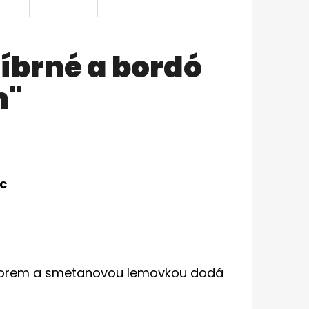
íbrné a bordó
m"
c
vzorem a smetanovou lemovkou dodá