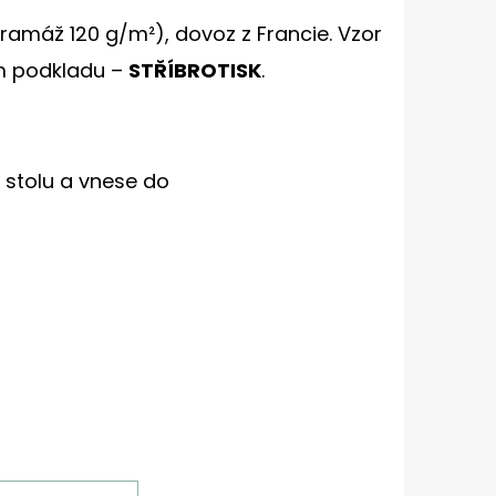
gramáž 120 g/m²), dovoz z Francie. Vzor
m podkladu –
STŘÍBROTISK
.
stolu a vnese do