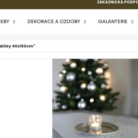
ZÁKAZNICKÁ PODPO
EBY
DEKORACE A OZDOBY
GALANTERIE
 POTŘEBUJETE NAJÍT?
zdičky 40x150cm"
HLEDAT
DOPORUČUJEME
k.