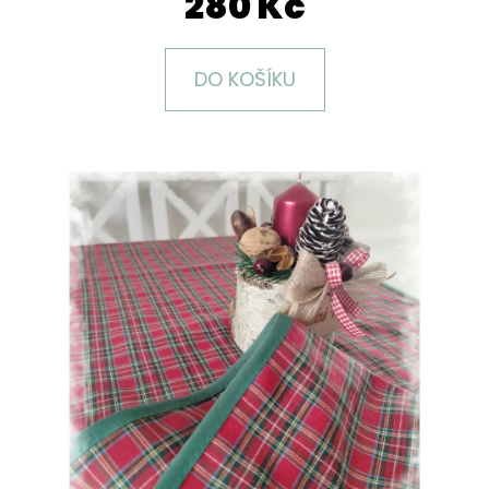
280 Kč
E
T
E
DO KOŠÍKU
N
A
J
Í
T
?
HLEDAT