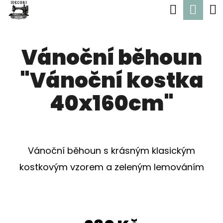
K
Hledat
Nák
Přejít
O
Zpět
Zpět
na
koší
Š
obsah
Vánoční běhoun
Í
C
K
"Vánoční kostka
O
P
40x160cm"
O
T
Ř
Vánoční běhoun s krásným klasickým
E
kostkovým vzorem a zeleným lemováním
B
U
J