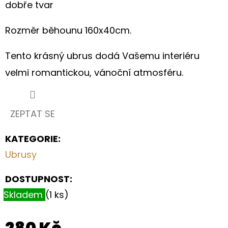
PRO
dobře tvar
MILOVNÍKY
KONÍ
Rozměr běhounu 160x40cm.
199
Kč
Tento krásný ubrus dodá Vašemu interiéru
velmi romantickou, vánoční atmosféru.
ZEPTAT SE
KATEGORIE
:
Ubrusy
DOSTUPNOST:
Skladem
(1 ks)
280 Kč