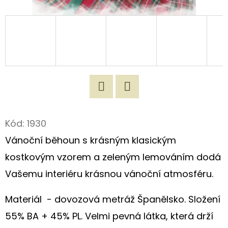
D
O
P
O
R
U
Č
Twitter
Facebook
U
Kód:
1930
J
Vánoční běhoun s krásným klasickým
E
M
kostkovým vzorem a zeleným lemováním dodá
E
Vašemu interiéru krásnou vánoční atmosféru.
Materiál
- dovozová metráž Španělsko. Složení
ORIGINÁLNÍ
LÁTKOVÁ
55% BA + 45% PL. Velmi pevná látka, která drží
TAŠKA