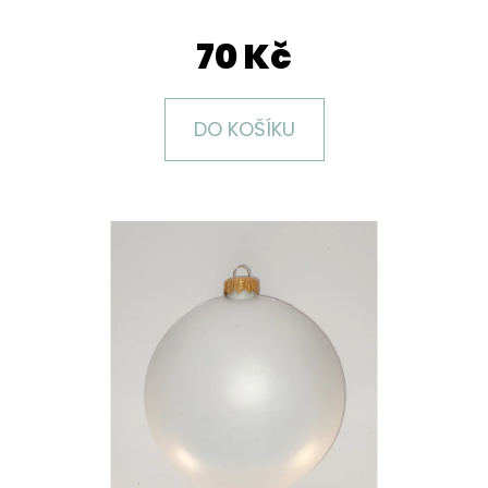
E
T
70 Kč
E
N
DO KOŠÍKU
A
J
Í
T
?
HLEDAT