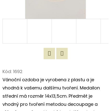
D
O
P
O
R
U
Č
U
J
Twitter
Facebook
E
Kód:
1692
M
Vánoční ozdoba je vyrobena z plastu a je
E
vhodná k vašemu dalšímu tvoření. Medailon
střední má rozměr 14x13,5cm. Předmět je
ORIGINÁLNÍ
vhodný pro tvoření metodou decoupage a
NÁKUPNÍ
TAŠKA