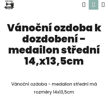
K
Hledat
Nák
Přejít
O
Zpět
Zpět
na
koší
Š
obsah
Vánoční ozdoba k
Í
C
K
dozdobení -
O
P
medailon střední
O
14,x13,5cm
T
Ř
E
Vánoční ozdoba - medailon střední má
B
rozměry 14x13,5cm
U
J