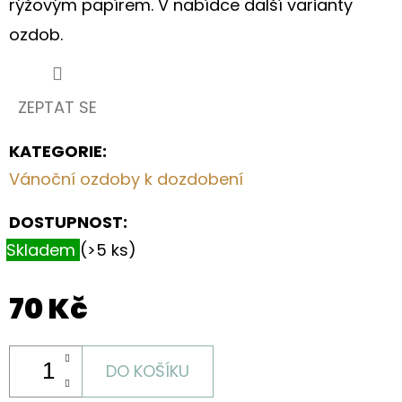
rýžovým papírem. V nabídce další varianty
S
KVĚTY
ozdob.
A
OLIVOVĚ
ZELENÝMI
LÍSTKY
ZEPTAT SE
199
Kč
KATEGORIE
:
Vánoční ozdoby k dozdobení
DOSTUPNOST:
Skladem
(>5 ks)
70 Kč
DO KOŠÍKU