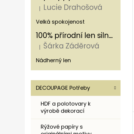
Í
Lucie Drahošová
P
|
Hodnocení produktu je 5 z 5 hvězdiče
A
ROMANTICKÁ NÁKUPNÍ TAŠKA S
Velká spokojenost
HORTENZIÍ A KRAJKOU
N
100% přírodní len silný - s pruhem 320g/m
250 Kč
E
Šárka Záděrová
L
|
Hodnocení produktu je 5 z 5 hvězdiče
Nádherný len
K
Přeskočit
DECOUPAGE Potřeby
A
kategorie
T
HDF a polotovary k
E
výrobě dekorací
G
O
Rýžové papíry s
R
originálními motivy