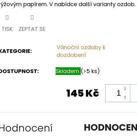
rýžovým papírem. V nabídce další varianty ozdob.
hvězdiček.
TISK
ZEPTAT SE
Vánoční ozdoby k
KATEGORIE
:
dozdobení
DOSTUPNOST:
Skladem
(>5 ks)
145 Kč
Hodnocení
HODNOCEN