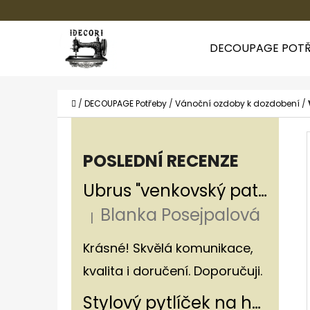
K
Přejít
O
Zpět
Zpět
na
DECOUPAGE POTŘ
Š
do
do
obsah
Í
obchodu
obchodu
CO
K
Domů
/
DECOUPAGE Potřeby
/
Vánoční ozdoby k dozdobení
/
P
O
POSLEDNÍ RECENZE
S
Ubrus "venkovský patchwork"
T
Blanka Posejpalová
R
|
Hodnocení produktu je 5 z 5 hvězdiče
A
Krásné! Skvělá komunikace,
N
kvalita i doručení. Doporučuji.
N
Stylový pytlíček na houby v rustikálním stylu