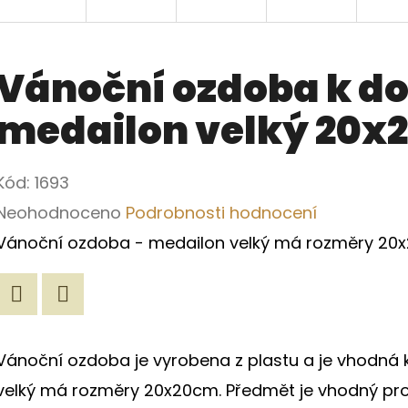
Vánoční ozdoba k do
medailon velký 20x
Kód:
1693
Průměrné
Neohodnoceno
Podrobnosti hodnocení
hodnocení
Vánoční ozdoba - medailon velký má rozměry 20
produktu
je
Twitter
Facebook
0,0
Vánoční ozdoba je vyrobena z plastu a je vhodná 
z
velký má rozměry 20x20cm. Předmět je vhodný pr
5