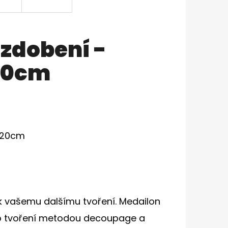
zdobení -
20cm
x20cm
k vašemu dalšímu tvoření. Medailon
o tvoření metodou decoupage a