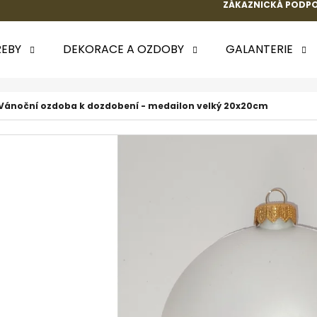
ZÁKAZNICKÁ PODPO
EBY
DEKORACE A OZDOBY
GALANTERIE
 POTŘEBUJETE NAJÍT?
Vánoční ozdoba k dozdobení - medailon velký 20x20cm
HLEDAT
DOPORUČUJEME
k.