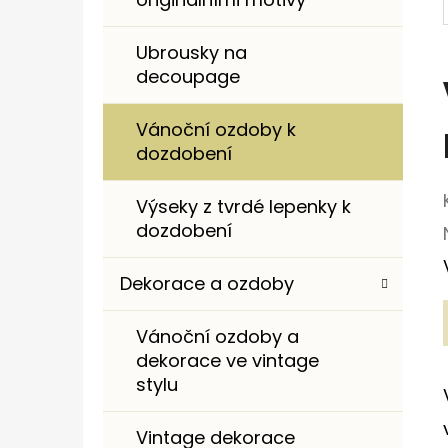
I
E
Ubrousky na
decoupage
Vánoční ozdoby k
dozdobení
Výseky z tvrdé lepenky k
dozdobení
Dekorace a ozdoby
Vánoční ozdoby a
dekorace ve vintage
stylu
Vintage dekorace