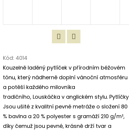
D
O
P
O
R
Twitter
Facebook
U
Kód:
4014
Č
U
Kouzelně laděný pytlíček v přírodním béžovém
J
tónu, který nádherně doplní vánoční atmosféru
E
a potěší každého milovníka
M
E
tradičního, Louskáčka v anglickém stylu. Pytlíčky
Jsou ušité z kvalitní pevné metráže o složení 80
% bavlna a 20 % polyester s gramáží 210 g/m²,
ORIGINÁLNÍ
NÁKUPNÍ
díky čemuž jsou pevné, krásně drží tvar a
TAŠKA