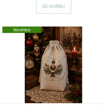
E
DO KOŠÍKU
T
E
N
Novinka
A
J
Í
T
?
HLEDAT