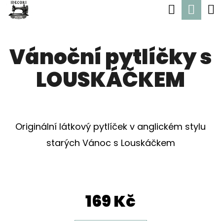
K
Hledat
Nák
Přejít
O
Zpět
Zpět
na
koší
Š
obsah
Vánoční pytlíčky s
Í
C
K
LOUSKÁČKEM
O
P
O
T
Originální látkový pytlíček v anglickém stylu
Ř
starých Vánoc s Louskáčkem
E
B
U
169 Kč
J