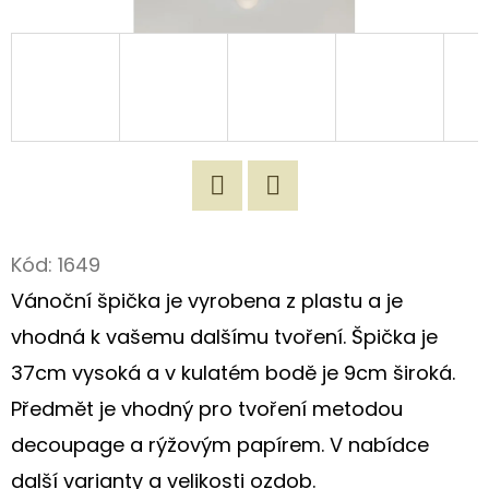
D
O
P
O
R
U
Č
Twitter
Facebook
U
Kód:
1649
J
Vánoční špička je vyrobena z plastu a je
E
M
vhodná k vašemu dalšímu tvoření. Špička je
E
37cm vysoká a v kulatém bodě je 9cm široká.
Předmět je vhodný pro tvoření metodou
ORIGINÁLNÍ
decoupage a rýžovým papírem. V nabídce
LNĚNÁ
TAŠKA
další varianty a velikosti ozdob.