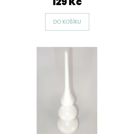
129 Kč
E
T
E
DO KOŠÍKU
N
A
J
Í
T
?
HLEDAT