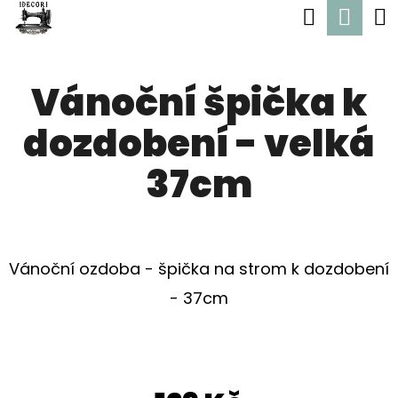
K
Hledat
Nák
Přejít
O
Zpět
Zpět
na
koší
Š
obsah
Vánoční špička k
Í
C
K
dozdobení - velká
O
P
37cm
O
T
Ř
Vánoční ozdoba - špička na strom k dozdobení
E
- 37cm
B
U
J