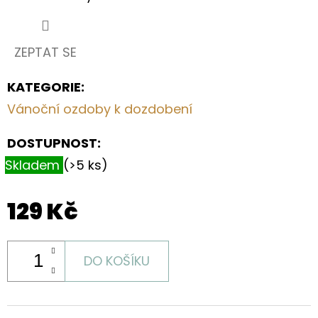
V
PŘÍRODNÍM
STYLU
ZEPTAT SE
570
Kč
KATEGORIE
:
Vánoční ozdoby k dozdobení
DOSTUPNOST:
Skladem
(>5 ks)
129 Kč
DO KOŠÍKU