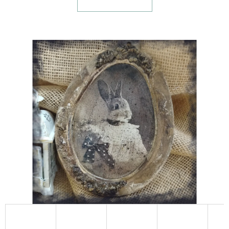
E
T
E
N
A
J
Í
T
?
HLEDAT