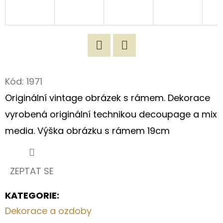
D
O
P
O
Twitter
Facebook
R
Kód:
1971
U
Originální vintage obrázek s rámem. Dekorace
Č
U
vyrobená originální technikou decoupage a mix
J
media. Výška obrázku s rámem 19cm
E
M
E
ZEPTAT SE
KATEGORIE
:
ORIGINÁLNÍ
NÁKUPNÍ
Dekorace a ozdoby
TAŠKA